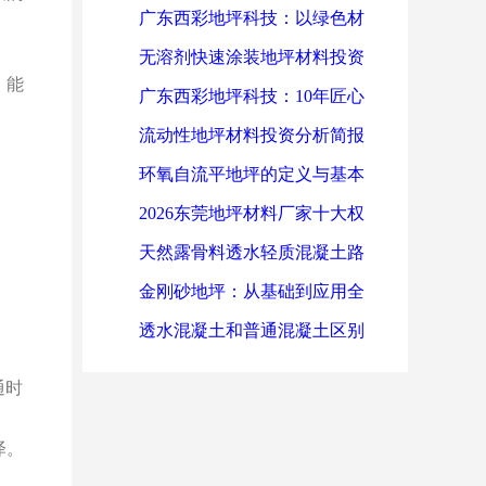
怎么赚到100万？
广东西彩地坪科技：以绿色材
料筑造健康运动空间，诠释行
无溶剂快速涂装地坪材料投资
，能
业标杆实力
分析简报
广东西彩地坪科技：10年匠心
打造800+工程项目，看这三家
流动性地坪材料投资分析简报
企业如何实现地面焕新升级
环氧自流平地坪的定义与基本
原理
2026东莞地坪材料厂家十大权
威榜单：谁是“智能制造”与“海
天然露骨料透水轻质混凝土路
绵城市”地坪方案的掌舵者？
面施工工法
金刚砂地坪：从基础到应用全
解析
透水混凝土和普通混凝土区别
有哪些？
通时
泽。