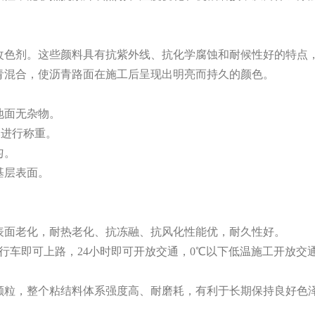
改色剂。这些颜料具有抗紫外线、抗化学腐蚀和耐候性好的特点
青混合，使沥青路面在施工后呈现出明亮而持久的颜色。
地面无杂物。
配比进行称重。
匀。
基层表面。
的表面老化，耐热老化、抗冻融、抗风化性能优，耐久性好。
自行车即可上路，24小时即可开放交通，0℃以下低温施工开放交
与颗粒，整个粘结料体系强度高、耐磨耗，有利于长期保持良好色