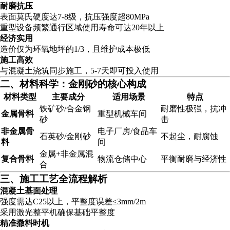
耐磨抗压
表面莫氏硬度达7-8级，抗压强度超80MPa
重型设备频繁通行区域使用寿命可达20年以上
经济实用
造价仅为环氧地坪的1/3，且维护成本极低
施工高效
与混凝土浇筑同步施工，5-7天即可投入使用
二、材料科学：金刚砂的核心构成
材料类型
主要成分
适用场景
特点
铁矿砂/合金钢
耐磨性极强，抗冲
金属骨料
重型机械车间
砂
击
非金属骨
电子厂房/食品车
石英砂/金刚砂
不起尘，耐腐蚀
料
间
金属+非金属混
复合骨料
物流仓储中心
平衡耐磨与经济性
合
三、施工工艺全流程解析
混凝土基面处理
强度需达C25以上，平整度误差≤3mm/2m
采用激光整平机确保基础平整度
精准撒料时机