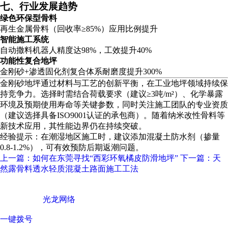
七、行业发展趋势
绿色环保型骨料
再生金属骨料（回收率≥85%）应用比例提升
智能施工系统
自动撒料机器人精度达98%，工效提升40%
功能性复合地坪
金刚砂+渗透固化剂复合体系耐磨度提升300%
金刚砂地坪通过材料与工艺的创新平衡，在工业地坪领域持续保
持竞争力。选择时需结合荷载要求（建议≥3吨/m²）、化学暴露
环境及预期使用寿命等关键参数，同时关注施工团队的专业资质
（建议选择具备ISO9001认证的承包商）。随着纳米改性骨料等
新技术应用，其性能边界仍在持续突破。
经验提示：在潮湿地区施工时，建议添加混凝土防水剂（掺量
0.8-1.2%），可有效预防后期返潮问题。
上一篇：如何在东莞寻找“西彩环氧橘皮防滑地坪”
下一篇：天
然露骨料透水轻质混凝土路面施工工法
广东西彩地坪科技有限公司 © Copyright 版权所有
技术支持 ©
光龙网络
一键拨号