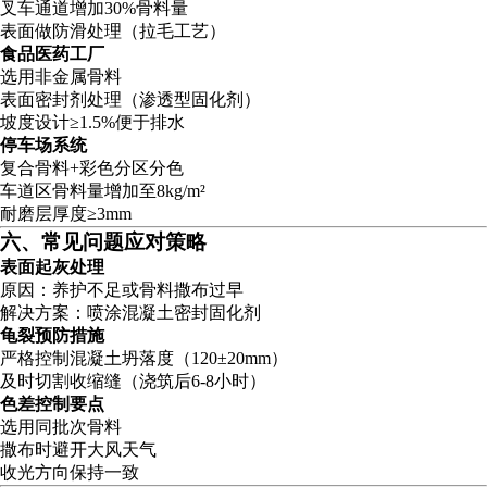
叉车通道增加30%骨料量
表面做防滑处理（拉毛工艺）
食品医药工厂
选用非金属骨料
表面密封剂处理（渗透型固化剂）
坡度设计≥1.5%便于排水
停车场系统
复合骨料+彩色分区分色
车道区骨料量增加至8kg/m²
耐磨层厚度≥3mm
六、常见问题应对策略
表面起灰处理
原因：养护不足或骨料撒布过早
解决方案：喷涂混凝土密封固化剂
龟裂预防措施
严格控制混凝土坍落度（120±20mm）
及时切割收缩缝（浇筑后6-8小时）
色差控制要点
选用同批次骨料
撒布时避开大风天气
收光方向保持一致