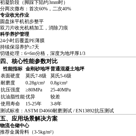
初凝阶段（脚踩下陷约3mm时）
分两次撒布：首次60%，二次40%
专业收光作业
圆盘抹平机初步整平
双刀片收光机精加工，消除刀痕
科学养护管理
24小时后覆盖PE薄膜
持续保湿养护≥7天
切缝处理：6×6m分格，深度为地坪厚1/3
四、核心性能参数对比
性能指标
金刚砂地坪
普通混凝土地坪
表面硬度
莫氏7-8级
莫氏5-6级
耐磨度
0.28g/cm²
0.8g/cm²
抗压强度
≥80MPa
25-40MPa
抗油脂性能
优异
较差
使用寿命
15-25年
3-8年
测试标准：ASTM D4060耐磨测试 / EN13892抗压测试
五、应用场景解决方案
物流仓储中心
推荐金属骨料（3-5kg/m²）